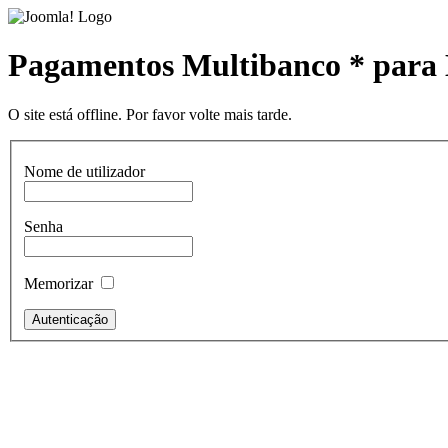
Pagamentos Multibanco * para 
O site está offline. Por favor volte mais tarde.
Nome de utilizador
Senha
Memorizar